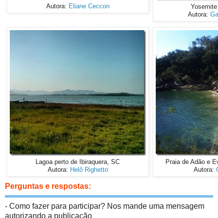
Autora:
Eliane Ceccon
Yosemite 
Autora:
Ga
Lagoa perto de Ibiraquera, SC
Praia de Adão e E
Autora:
Helô Righetto
Autora:
Perguntas e respostas:
- Como fazer para participar? Nos mande uma mensagem
autorizando a publicação