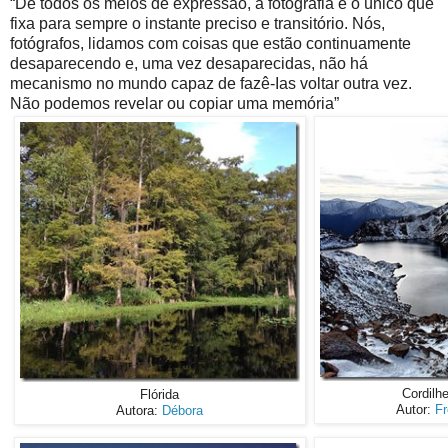
“De todos os meios de expressão, a fotografia é o único que
fixa para sempre o instante preciso e transitório. Nós,
fotógrafos, lidamos com coisas que estão continuamente
desaparecendo e, uma vez desaparecidas, não há
mecanismo no mundo capaz de fazê-Ias voltar outra vez.
Não podemos revelar ou copiar uma memória”
Cordilhe
Flórida
Autor:
Fr
Autora:
Débora